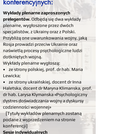
konferencyjnych:
Wykłady plenarne zaproszonych
prelegentów.
Odbędą się dwa wykłady
plenarne, wygłoszone przez dwóch
specjalistów, z Ukrainy oraz z Polski.
Przybliżą one uwarunkowania wojny, jaką
Rosja prowadzi przeciw Ukrainie oraz
naświetlą procesy psychologiczne ludzi
dotkniętych wojną.
Wykłady plenarne wygłoszą:
• ze strony polskiej, prof. dr hab. Maria
Lewicka;
• ze strony ukraińskiej, docent dr Inna
Haletska, docent dr Maryna Klimanska, prof.
dr hab. Larysa Klymanska «Psychologiczny
dystres doświadczania wojny a dyskursy
codzienności wojennej»
[Tytuły wykładów plenarnych zostaną
podane z wyprzedzeniem na stronie
konferencji]
Sesje indywidualnych