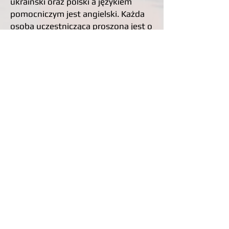
ukraiński oraz polski a językiem
pomocniczym jest angielski. Każda
osoba uczestnicząca proszona jest o
zaznaczenie własnych preferencji w
zakresie języka prezentacji. Możliwe
jest również posiłkowanie się
dwoma językami: jednym do
wystąpienia mówionego a innym w
prezentacji pisanej.
Opłaty:
Ze względu na tryb ONLINE
konferencji, nie przewidujemy opłat
towarzyszących takim imprezom.
Jedyne koszty, jakie są w tej chwili
przewidziane dotyczą technologii i
obsługi programowej IT. W
przypadku zaistnienia takiej
konieczności zostaną one pokryte