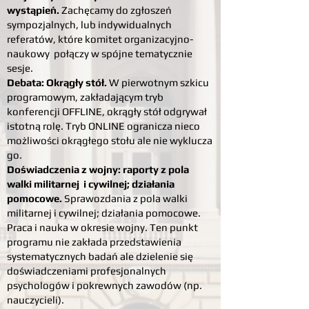
wystąpień.
Zachęcamy do zgłoszeń
sympozjalnych, lub indywidualnych
referatów, które komitet organizacyjno-
naukowy połączy w spójne tematycznie
sesje.
Debata: Okrągły stół.
W pierwotnym szkicu
programowym, zakładającym tryb
konferencji OFFLINE, okrągły stół odgrywał
istotną rolę. Tryb ONLINE ogranicza nieco
możliwości okrągłego stołu ale nie wyklucza
go.
Doświadczenia z wojny: raporty z pola
walki militarnej i cywilnej; działania
pomocowe.
Sprawozdania z pola walki
militarnej i cywilnej; działania pomocowe.
Praca i nauka w okresie wojny. Ten punkt
programu nie zakłada przedstawienia
systematycznych badań ale dzielenie się
doświadczeniami profesjonalnych
psychologów i pokrewnych zawodów (np.
nauczycieli).